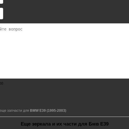
00
еще запчасти для
BMW E39 (1995-2003)
Еще зеркала и их части для Бмв Е39