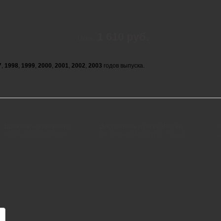
1 610 руб.
Цена:
7
,
1998
,
1999
,
2000
,
2001
,
2002
,
2003
годов выпуска.
Широкий ассортимент
Доставляем по всей России
В
Более 90 000 позиций
Доставка по России от 250 руб.
+