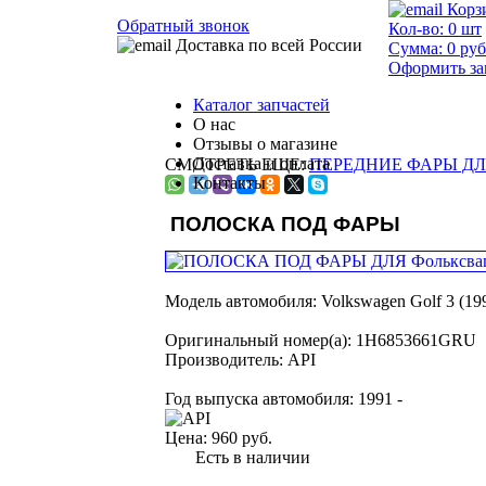
Корз
Обратный звонок
Кол-во:
0
шт
Доставка по всей России
Сумма:
0
руб
Оформить за
Каталог запчастей
О нас
Отзывы о магазине
Доставка и оплата
СМОТРЕТЬ ЕЩЕ:
ПЕРЕДНИЕ ФАРЫ ДЛЯ 
Контакты
ПОЛОСКА ПОД ФАРЫ
Модель автомобиля:
Volkswagen Golf 3 (19
Оригинальный номер(а):
1H6853661GRU
Производитель:
API
Год выпуска автомобиля:
1991 -
Цена:
960 руб.
Есть в наличии