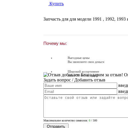
Купить
Запчасть для для модели
1991
,
1992
,
1993
и
Почему мы:
Выгодные цены
Вы экономите свои деньги
Широкий ассортимент
Благодарим за отзыв! О
Более 90 000 позиций
Задать вопрос
/ Добавить отзыв
введ
Доставляем по всей России
Доставка по России от 250 руб.
введ
Вопросы? Звоните!
+7 (391) 272-5-731
Максимальное количество символов:
0
/ 500