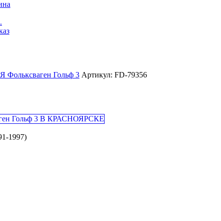
ина
.
каз
Фольксваген Гольф 3
Артикул: FD-79356
91-1997)