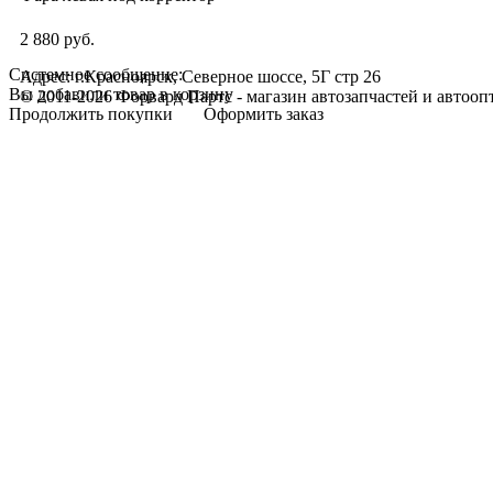
2 880 руб.
Системное сообщение:
Адрес: г.Красноярск, Северное шоссе, 5Г стр 26
Вы добавили товар в корзину
© 2011-2026 Форвард Партс - магазин автозапчастей и автооп
Продолжить покупки
Оформить заказ