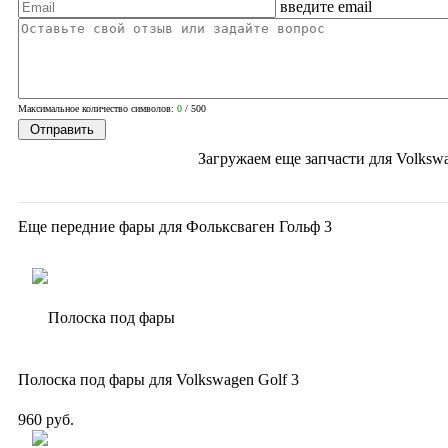
введите email
Вопросы? Звоните!
+7 (391) 272-5-731
Максимальное количество символов:
0
/ 500
Загружаем еще запчасти для
Volkswa
Еще передние фары для Фольксваген Гольф 3
Полоска под фары для Volkswagen Golf 3
960 руб.