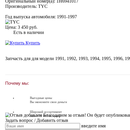
Оригинальный номер(а):
1H6941017
Производитель:
TYC
Год выпуска автомобиля:
1991-1997
Цена:
3 450 руб.
Есть в наличии
Купить
Запчасть для для модели
1991
,
1992
,
1993
,
1994
,
1995
,
1996
,
19
Почему мы:
Выгодные цены
Вы экономите свои деньги
Широкий ассортимент
Благодарим за отзыв! Он будет опубликова
Более 90 000 позиций
Задать вопрос
/ Добавить отзыв
введите имя
Доставляем по всей России
Доставка по России от 250 руб.